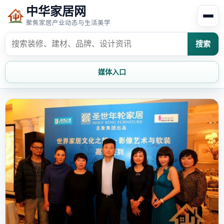
中华家居网
聚焦家居产业动态与生活美学
搜索
媒体入口
首页
家居资讯
家居风水
家居欣赏
时尚饰家
装修设计
家具知识
家居文化
家装攻略
创意家居