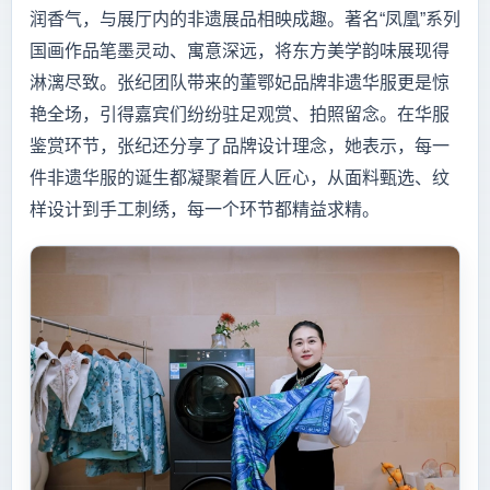
润香气，与展厅内的非遗展品相映成趣。著名“凤凰”系列
国画作品笔墨灵动、寓意深远，将东方美学韵味展现得
淋漓尽致。张纪团队带来的董鄂妃品牌非遗华服更是惊
艳全场，引得嘉宾们纷纷驻足观赏、拍照留念。在华服
鉴赏环节，张纪还分享了品牌设计理念，她表示，每一
件非遗华服的诞生都凝聚着匠人匠心，从面料甄选、纹
样设计到手工刺绣，每一个环节都精益求精。