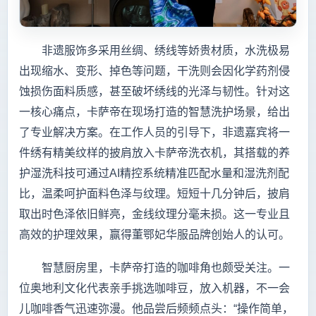
非遗服饰多采用丝绸、绣线等娇贵材质，水洗极易
出现缩水、变形、掉色等问题，干洗则会因化学药剂侵
蚀损伤面料质感，甚至破坏绣线的光泽与韧性。针对这
一核心痛点，卡萨帝在现场打造的智慧洗护场景，给出
了专业解决方案。在工作人员的引导下，非遗嘉宾将一
件绣有精美纹样的披肩放入卡萨帝洗衣机，其搭载的养
护湿洗科技可通过AI精控系统精准匹配水量和湿洗剂配
比，温柔呵护面料色泽与纹理。短短十几分钟后，披肩
取出时色泽依旧鲜亮，金线纹理分毫未损。这一专业且
高效的护理效果，赢得董鄂妃华服品牌创始人的认可。
智慧厨房里，卡萨帝打造的咖啡角也颇受关注。一
位奥地利文化代表亲手挑选咖啡豆，放入机器，不一会
儿咖啡香气迅速弥漫。他品尝后频频点头：“操作简单，