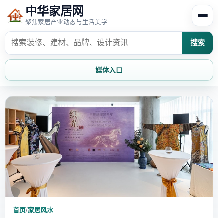
中华家居网
聚焦家居产业动态与生活美学
搜索
媒体入口
首页
家居资讯
家居风水
家居欣赏
时尚饰家
装修设计
家具知识
家居文化
家装攻略
创意家居
首页
/
家居风水