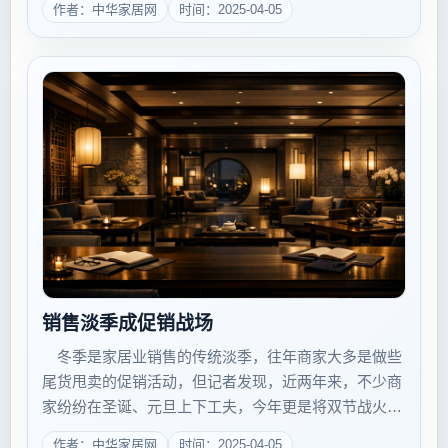
作者：中华家居网
时间：2025-04-05
裹挟其中，难逃清冷局面。 寒意浓浓 青岛家具商利
润平均下滑20% ...
销售淡季成促销战场
冬季是家居业销售的传统淡季，往年商家大多是做些
尾货甩卖的促销活动，但记者发现，近两年来，不少商
家纷纷在圣诞、元旦上下工夫，今年更是将双节战火提
前引爆，战场蔓延到了整个12月。业内人士分析，此为
作者：中华家居网
时间：2025-04-05