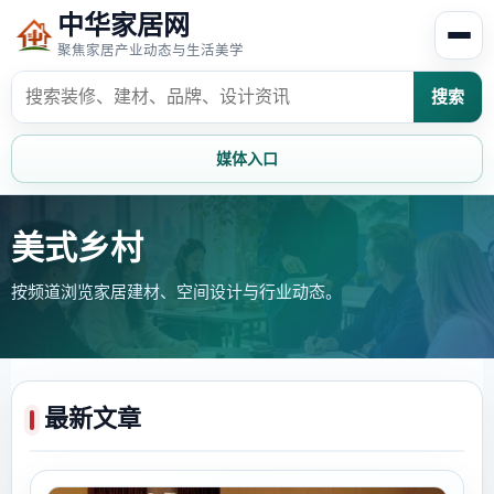
中华家居网
聚焦家居产业动态与生活美学
搜索
媒体入口
首页
家居资讯
美式乡村
按频道浏览家居建材、空间设计与行业动态。
家居风水
家居欣赏
时尚饰家
装修设计
家具知识
家居文化
最新文章
家装攻略
创意家居