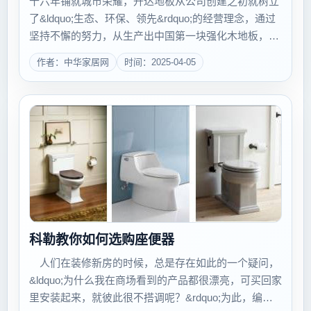
十六年铺就城市荣耀，升达地板从公司创建之初就树立
了&ldquo;生态、环保、领先&rdquo;的经营理念，通过
坚持不懈的努力，从生产出中国第一块强化木地板，到
产品远销全世界80余个国家地区，升达获得了无数荣
作者：中华家居网
时间：2025-04-05
誉。 十六年期间，升达是强化木地板国家标准起草
单位，在行...
科勒教你如何选购座便器
人们在装修新房的时候，总是存在如此的一个疑问，
&ldquo;为什么我在商场看到的产品都很漂亮，可买回家
里安装起来，就彼此很不搭调呢？&rdquo;为此，编者