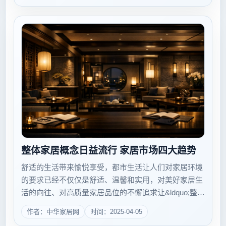
了名为&ld...
整体家居概念日益流行 家居市场四大趋势
舒适的生活带来愉悦享受，都市生活让人们对家居环境
的要求已经不仅仅是舒适、温馨和实用，对美好家居生
活的向往、对高质量家居品位的不懈追求让&ldquo;整体
家居&rdquo;的概念进入了人们的生活，&ldquo;闯
作者：中华家居网
时间：2025-04-05
&rdquo;入了人们的视野。 家具：中西合璧、简约...