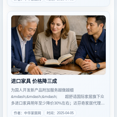
行情使然，但除了在促销手法和方式上下工夫之外，要
想扩大固有客群，最根本...
进口家具 价格降三成
为国人开发新产品附加服务越做越细
&mdash;&mdash;&mdash; 超舒适国际家居旗下众
多进口家具明年至少降价30%左右；达芬奇家居代理的
多个美国家具品牌价格已下调，且正在酝酿2013年的新
作者：中华家居网
时间：2025-04-05
价格体系；美国床垫品牌丝涟Sealy为中国使用者建立