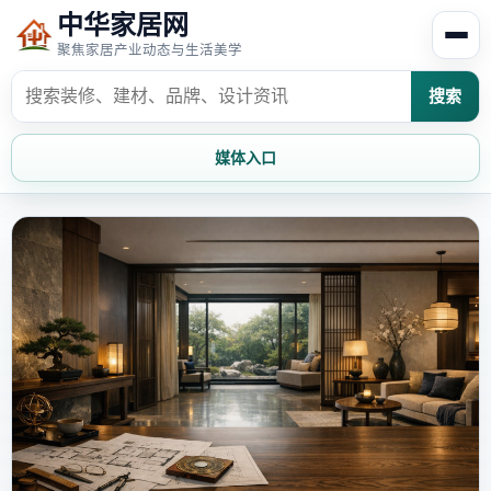
中华家居网
聚焦家居产业动态与生活美学
搜索
媒体入口
首页
家居资讯
家居风水
家居欣赏
时尚饰家
装修设计
家具知识
家居文化
家装攻略
创意家居