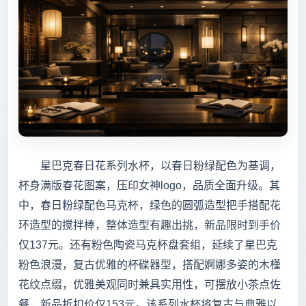
星巴克春日花系列水杯，以春日粉绿配色为基调，
杯身满版春花图案，压印女神logo，品质全面升级。其
中，春日粉绿配色马克杯，绿色的圆弧造型把手搭配花
环造型的搅拌棒，整体造型有趣出挑，新品限时到手价
仅137元。还有粉色陶瓷马克杯盘套组，延续了星巴克
粉色浪漫，复古优雅的杯碟器型，搭配婀娜多姿的木槿
花纹点缀，优雅美观同时兼具实用性，可摆放小茶点佐
餐，新品折扣价仅153元。该系列水杯将复古与典雅以