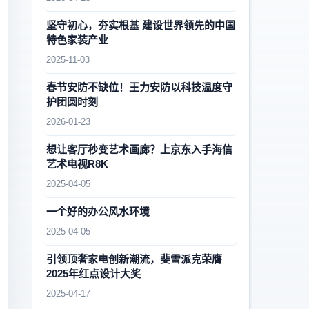
坚守初心，夯实根基 建设世界领先的中国
特色家装产业
2025-11-03
春节安防不缺位！王力安防以科技温度守
护团圆时刻
2026-01-23
想让客厅秒变艺术画廊？上京东入手海信
艺术电视R8K
2025-04-05
一个好的办公风水环境
2025-04-05
引领顶奢家电创新潮流，斐雪派克荣膺
2025年红点设计大奖
2025-04-17