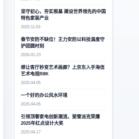
坚守初心，夯实根基 建设世界领先的中国
特色家装产业
2025-11-03
春节安防不缺位！王力安防以科技温度守
护团圆时刻
2026-01-23
想让客厅秒变艺术画廊？上京东入手海信
艺术电视R8K
2025-04-05
一个好的办公风水环境
2025-04-05
引领顶奢家电创新潮流，斐雪派克荣膺
2025年红点设计大奖
2025-04-17