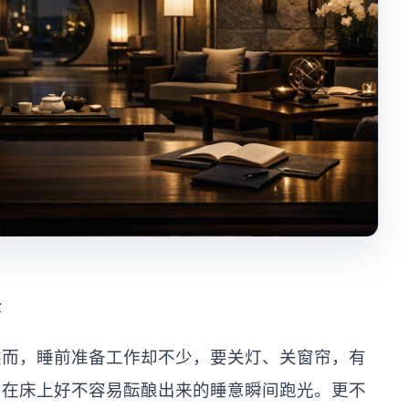
景
然而，睡前准备工作却不少，要关灯、关窗帘，有
，在床上好不容易酝酿出来的睡意瞬间跑光。更不