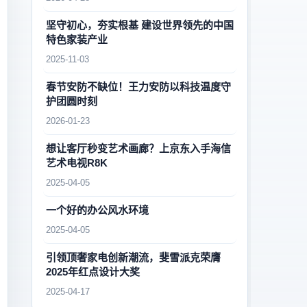
坚守初心，夯实根基 建设世界领先的中国
特色家装产业
2025-11-03
春节安防不缺位！王力安防以科技温度守
护团圆时刻
2026-01-23
想让客厅秒变艺术画廊？上京东入手海信
艺术电视R8K
2025-04-05
一个好的办公风水环境
2025-04-05
引领顶奢家电创新潮流，斐雪派克荣膺
2025年红点设计大奖
2025-04-17