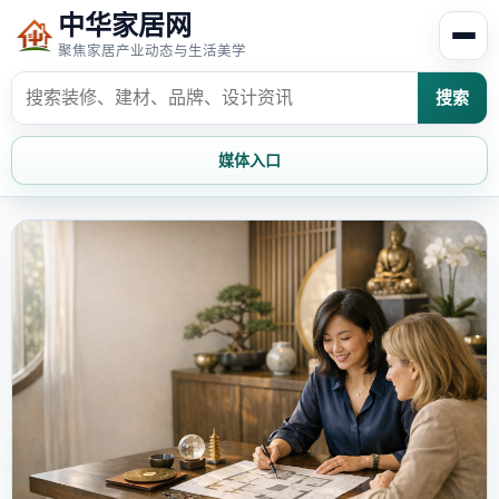
中华家居网
聚焦家居产业动态与生活美学
搜索
媒体入口
首页
家居资讯
家居风水
家居欣赏
时尚饰家
装修设计
家具知识
家居文化
家装攻略
创意家居