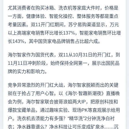
尤其消费者在购买冰箱、洗衣机等家庭大件时，价格是
一方面，健康体验、智能化操控、整体服务等都是重点
考量因素。双11开门红期间，苏宁易购渠道显示，万元
以上高端家电销售环比增长137%，智能家电销售环比增
长143%，其中国货家电品牌销售占比超六成。
海尔智家作为国货代表，双11从10月31日的开门红，到
11月11日冲刺阶段，始终保持全网第一，展示出国民品
牌的实力和影响力。
竞争异常激烈的开门红大战，海尔智家脱颖而出的关键
就在于抢占了用户心智。以《海尔·智趣新潮夜》直播晚
会为例，海尔智家联合披哥浪姐两大IP，把原创科技和
爆款宝藏单品，通过趣味实验、现场PK等直观展示给用
户。洗衣机去渍能力有多强？“精华洗”2分钟洗净白衬
衣；净水器靠谱么？净水科技让可乐变成矿泉水……沉