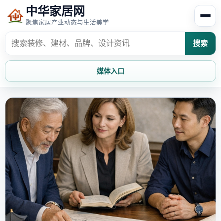
中华家居网
聚焦家居产业动态与生活美学
搜索
媒体入口
首页
家居资讯
家居风水
家居欣赏
时尚饰家
装修设计
家具知识
家居文化
家装攻略
创意家居