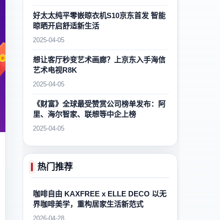
好太太纯平零嵌晾衣机S10京东首发 智能
晾晒开启舒适新生活
2025-04-05
想让客厅秒变艺术画廊？上京东入手海信
艺术电视R8K
2025-04-05
《财富》全球最受赞赏公司榜单发布：阿
里、海尔智家、联想等中企上榜
2025-04-05
热门推荐
咖啡自由 KAXFREE x ELLE DECO 以无
界咖啡美学，重构居家生活新范式
2026-04-28