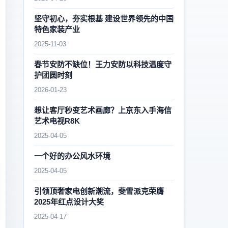
坚守初心，夯实根基 建设世界领先的中国
特色家装产业
2025-11-03
春节安防不缺位！王力安防以科技温度守
护团圆时刻
2026-01-23
想让客厅秒变艺术画廊？上京东入手海信
艺术电视R8K
2025-04-05
一个好的办公风水环境
2025-04-05
引领顶奢家电创新潮流，斐雪派克荣膺
2025年红点设计大奖
2025-04-17