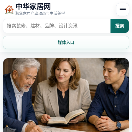
中华家居网
聚焦家居产业动态与生活美学
搜索
媒体入口
首页
家居资讯
家居风水
家居欣赏
时尚饰家
装修设计
家具知识
家居文化
家装攻略
创意家居