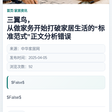
首页
/
家居资讯
三翼鸟，
从做家务开始打破家居生活的“标
准范式”正文分析错误
来源：中华家居网
发布时间：2025-04-05
浏览次数：92
$False$
$False$