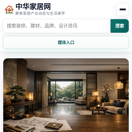
中华家居网
聚焦家居产业动态与生活美学
搜索
媒体入口
首页
家居资讯
家居风水
家居欣赏
时尚饰家
装修设计
家具知识
家居文化
家装攻略
创意家居