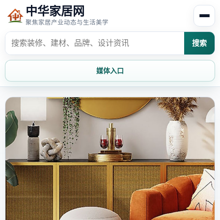
中华家居网
聚焦家居产业动态与生活美学
搜索
媒体入口
首页
家居资讯
家居风水
家居欣赏
时尚饰家
装修设计
家具知识
家居文化
家装攻略
创意家居