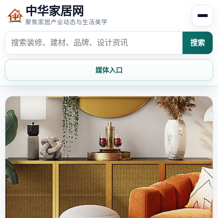
中华家居网
聚焦家居产业动态与生活美学
搜索
媒体入口
首页
家居资讯
家居风水
家居欣赏
时尚饰家
装修设计
家具知识
家居文化
家装攻略
创意家居