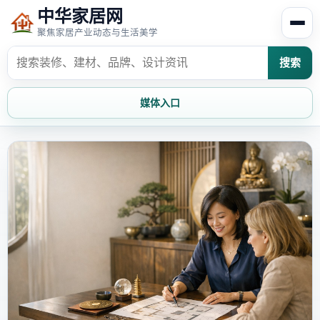
中华家居网
聚焦家居产业动态与生活美学
搜索
媒体入口
首页
家居资讯
家居风水
家居欣赏
时尚饰家
装修设计
家具知识
家居文化
家装攻略
创意家居