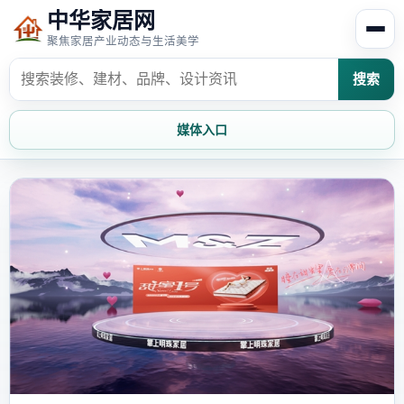
中华家居网
聚焦家居产业动态与生活美学
搜索
媒体入口
首页
家居资讯
家居风水
家居欣赏
时尚饰家
装修设计
家具知识
家居文化
家装攻略
创意家居