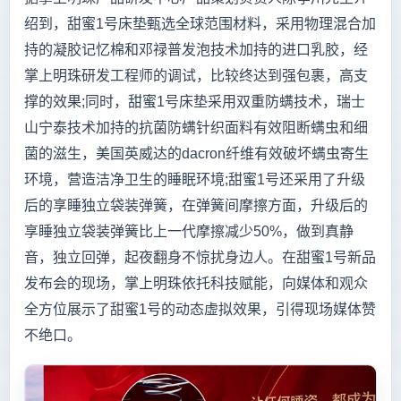
绍到，甜蜜1号床垫甄选全球范围材料，采用物理混合加
持的凝胶记忆棉和邓禄普发泡技术加持的进口乳胶，经
掌上明珠研发工程师的调试，比较终达到强包裹，高支
撑的效果;同时，甜蜜1号床垫采用双重防螨技术，瑞士
山宁泰技术加持的抗菌防螨针织面料有效阻断螨虫和细
菌的滋生，美国英威达的dacron纤维有效破坏螨虫寄生
环境，营造洁净卫生的睡眠环境;甜蜜1号还采用了升级
后的享睡独立袋装弹簧，在弹簧间摩擦方面，升级后的
享睡独立袋装弹簧比上一代摩擦减少50%，做到真静
音，独立回弹，起夜翻身不惊扰身边人。在甜蜜1号新品
发布会的现场，掌上明珠依托科技赋能，向媒体和观众
全方位展示了甜蜜1号的动态虚拟效果，引得现场媒体赞
不绝口。