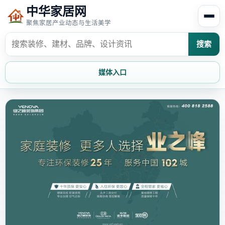
中华家居网
聚焦家居产业动态与生活美学
搜索
媒体入口
首页
家居资讯
家居风水
家居欣赏
时尚饰家
装修设计
家具知识
家居文化
家装攻略
创意家居