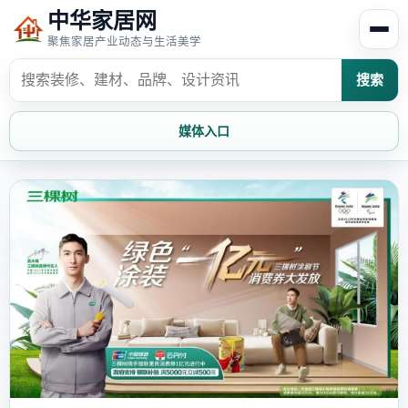
中华家居网
聚焦家居产业动态与生活美学
搜索
媒体入口
首页
家居资讯
家居风水
家居欣赏
时尚饰家
装修设计
家具知识
家居文化
家装攻略
创意家居