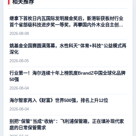
相关推荐
继拿下首枚日内瓦国际发明展金奖后，新港斩获板材行业
首个省部级科技进步奖一等奖，再攀国内外木业自主创新
新高峰
2026-08-08
姚基金全国赛圆满落幕，水性科天“体育+科技”公益模式再
深化
2026-08-05
行业第一！海尔连续十年上榜凯度BrandZ中国全球化品牌
50强
2026-08-04
海尔智家再入《财富》世界500强，排名上升12位
2026-08-04
别把“保管”当成“收纳”：飞利浦保管箱，正在填补现代家
庭的日常保管需求