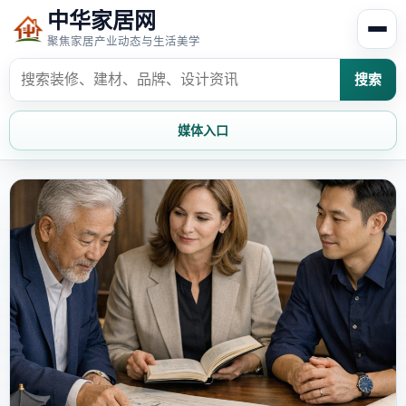
中华家居网
聚焦家居产业动态与生活美学
搜索
媒体入口
首页
家居资讯
家居风水
家居欣赏
时尚饰家
装修设计
家具知识
家居文化
家装攻略
创意家居