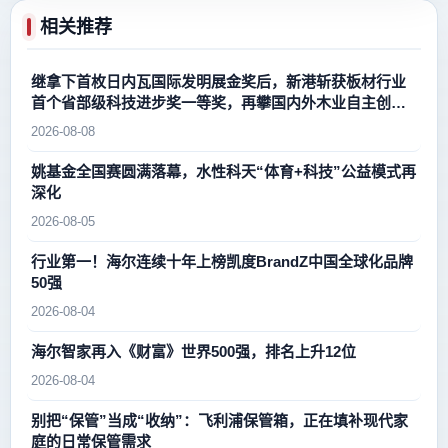
相关推荐
继拿下首枚日内瓦国际发明展金奖后，新港斩获板材行业
首个省部级科技进步奖一等奖，再攀国内外木业自主创新
新高峰
2026-08-08
姚基金全国赛圆满落幕，水性科天“体育+科技”公益模式再
深化
2026-08-05
行业第一！海尔连续十年上榜凯度BrandZ中国全球化品牌
50强
2026-08-04
海尔智家再入《财富》世界500强，排名上升12位
2026-08-04
别把“保管”当成“收纳”：飞利浦保管箱，正在填补现代家
庭的日常保管需求