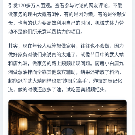
引发120多万人围观。查看参与讨论的网友评论，不爱
做家务的理由大概有3种，有的是因为懒，有的是依赖父
母，也有的认为要高效利用自己的时间，机械式体力劳
动不是他们所乐意耗费精力的项目。
其实，现在年轻人就算想做家务，往往也不会做，因为
做好家务对他们来说真的太难了，就像节目中的武大靖
和唐九洲，做家务的路上频频出现问题。厨房小白唐九
洲做葱油拌面全靠其他嘉宾辅助，结果还错放了料酒，
超能冠军武大靖同样也是“炸厨房高手”，炸蚕蛹忘记化
冻，做的时候还放多了油，试吃嘉宾频频摇头。