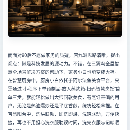
而面对90后不愿做家务的质疑，唐九洲思路清晰，提出
观点：懒是科技发展的源动力。不错，在三翼鸟全屋智
慧全场景解决方案的帮助下，家务小白也能变成大神。
在智慧厨房中，厨房小白依托于阿尔法鱼美食平台，只
需通过“小程序下单预制品-放入蒸烤箱-扫码智慧烹饪”简
单三步，就能轻松做出大师同款美食，有烹饪基础的用
户，无论是热油爆炒还是平底香煎，统统轻松拿捏。在
智慧阳台中，洗烘联动，即洗即烘，洗晾联动，方便快
捷，再也不用担心洗衣服耽误时间，洗完衣服忘记晾晒