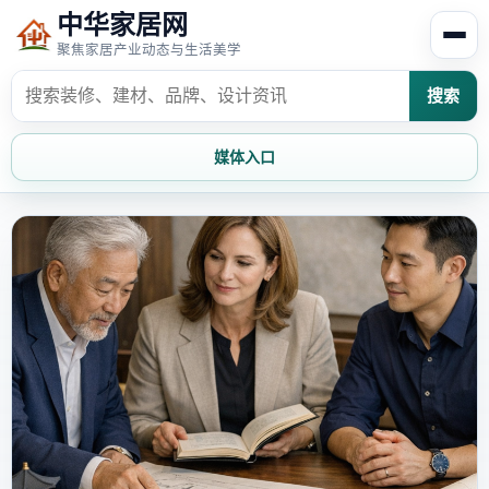
中华家居网
聚焦家居产业动态与生活美学
搜索
媒体入口
首页
家居资讯
家居风水
家居欣赏
时尚饰家
装修设计
家具知识
家居文化
家装攻略
创意家居