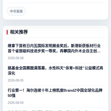
中华家居
相关推荐
继拿下首枚日内瓦国际发明展金奖后，新港斩获板材行业
首个省部级科技进步奖一等奖，再攀国内外木业自主创新
新高峰
2026-08-08
姚基金全国赛圆满落幕，水性科天“体育+科技”公益模式再
深化
2026-08-05
行业第一！海尔连续十年上榜凯度BrandZ中国全球化品牌
50强
2026-08-04