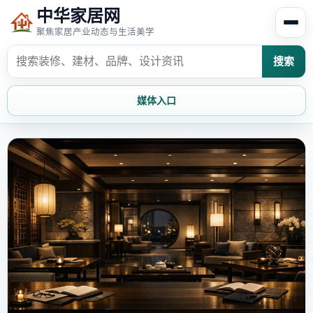
中华家居网
聚焦家居产业动态与生活美学
搜索
媒体入口
首页
家居资讯
家居风水
家居欣赏
时尚饰家
装修设计
家具知识
家居文化
家装攻略
创意家居