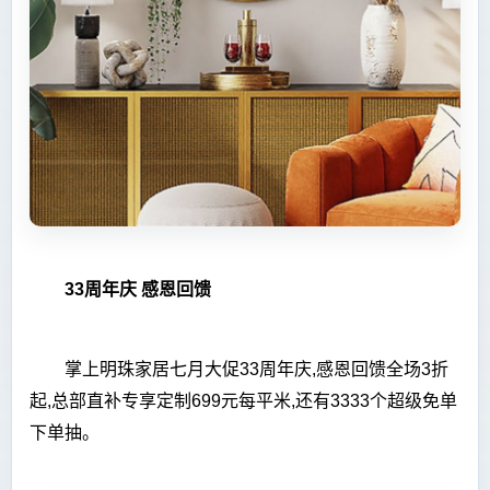
33周年庆 感恩回馈
掌上明珠家居七月大促33周年庆,感恩回馈全场3折
起,
总
部直补专享定制699元每
平
米,还有3333个超级免单
下单抽。