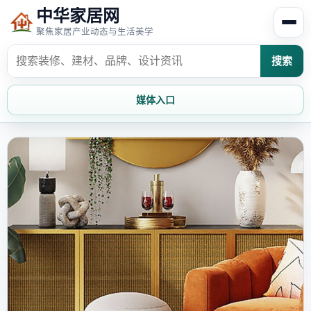
中华家居网
聚焦家居产业动态与生活美学
搜索
媒体入口
首页
家居资讯
家居风水
家居欣赏
时尚饰家
装修设计
家具知识
家居文化
家装攻略
创意家居