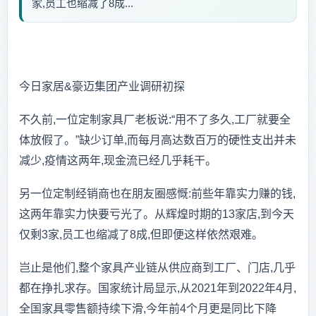
家,员工也缩减了8成...
今日家居&豪迈集团产业调研初探
不久前,一位定制家具厂老板说:“用不了多久,工厂就要全
体放假了。”缺少订单,而每月高达数百万的硬性支出并未
减少,疫情这两年,现金流已经几乎耗干。
另一位定制经销商也在朋友圈感慨:前些年靠实力赚的钱,
这两年靠实力快要亏光了。从辉煌时期的13家店,到今天
仅剩3家,员工也缩减了8成,但即便这样依然艰难。
岂止是他们,整个家具产业链从供应商到工厂、门店,几乎
都在挣扎求存。国家统计局显示,从2021年到2022年4月,
全国家具零售额持续下滑,今年前4个月更是同比下降