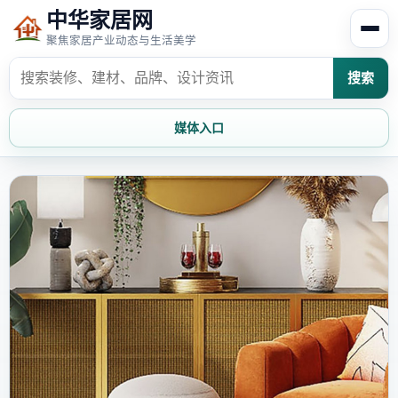
中华家居网
聚焦家居产业动态与生活美学
搜索
媒体入口
首页
家居资讯
家居风水
家居欣赏
时尚饰家
装修设计
家具知识
家居文化
家装攻略
创意家居