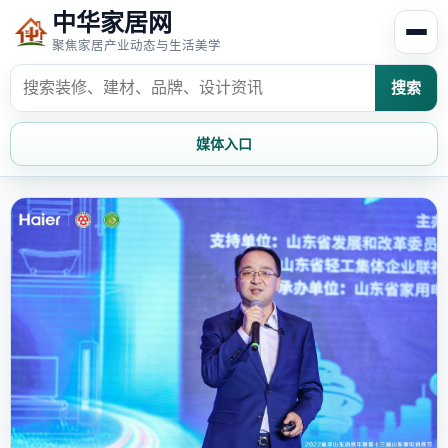
中华家居网
聚焦家居产业动态与生活美学
搜索
媒体入口
首页
家居资讯
家居风水
家居欣赏
时尚饰家
装修设计
家具知识
家居文化
家装攻略
创意家居