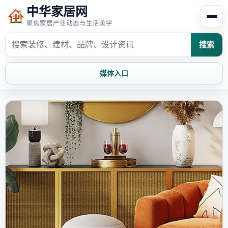
中华家居网
聚焦家居产业动态与生活美学
搜索
媒体入口
首页
家居资讯
家居风水
家居欣赏
时尚饰家
装修设计
家具知识
家居文化
家装攻略
创意家居