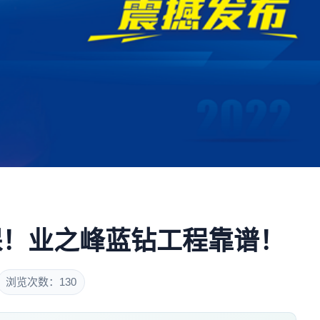
保！业之峰蓝钻工程靠谱！
浏览次数：130