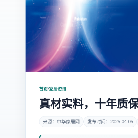
首页
/
家居资讯
真材实料，十年质
来源：中华家居网
发布时间：2025-04-05