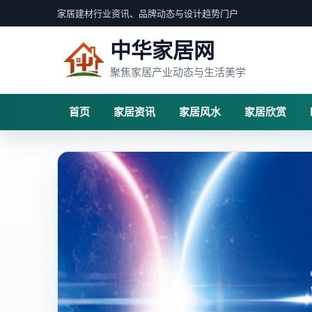
家居建材行业资讯、品牌动态与设计趋势门户
中华家居网
聚焦家居产业动态与生活美学
首页
家居资讯
家居风水
家居欣赏