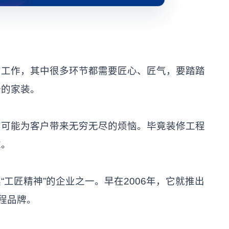
作，其中很多环节都需要匠心、匠气，要踏踏
谱的家装。
能为客户带来无穷无尽的烦恼。毕竟装修工程
难。
匠精神”的企业之一。早在2006年，它就推出
程品牌。