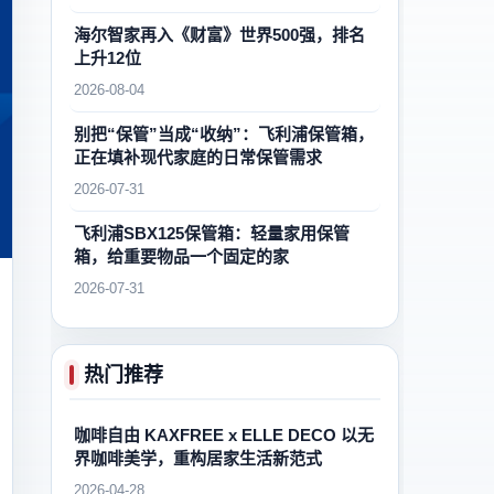
海尔智家再入《财富》世界500强，排名
上升12位
2026-08-04
别把“保管”当成“收纳”：飞利浦保管箱，
正在填补现代家庭的日常保管需求
2026-07-31
飞利浦SBX125保管箱：轻量家用保管
箱，给重要物品一个固定的家
2026-07-31
热门推荐
咖啡自由 KAXFREE x ELLE DECO 以无
界咖啡美学，重构居家生活新范式
2026-04-28