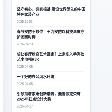
坚守初心，夯实根基 建设世界领先的中国
特色家装产业
2025-11-03
春节安防不缺位！王力安防以科技温度守
护团圆时刻
2026-01-23
想让客厅秒变艺术画廊？上京东入手海信
艺术电视R8K
2025-04-05
一个好的办公风水环境
2025-04-05
引领顶奢家电创新潮流，斐雪派克荣膺
2025年红点设计大奖
2025-04-17