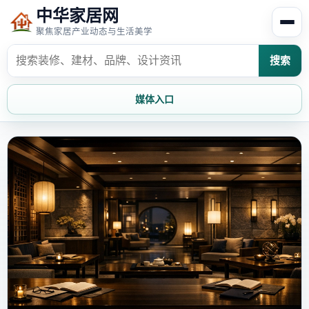
中华家居网
聚焦家居产业动态与生活美学
搜索
媒体入口
首页
家居资讯
家居风水
家居欣赏
时尚饰家
装修设计
家具知识
家居文化
家装攻略
创意家居