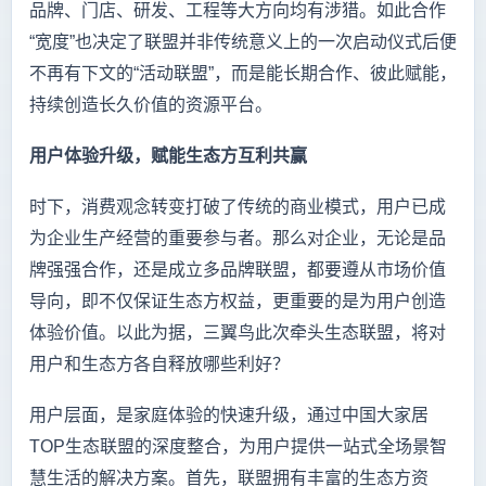
品牌、门店、研发、工程等大方向均有涉猎。如此合作
“宽度”也决定了联盟并非传统意义上的一次启动仪式后便
不再有下文的“活动联盟”，而是能长期合作、彼此赋能，
持续创造长久价值的资源平台。
用户体验升级，赋能生态方互利共赢
时下，消费观念转变打破了传统的商业模式，用户已成
为企业生产经营的重要参与者。那么对企业，无论是品
牌强强合作，还是成立多品牌联盟，都要遵从市场价值
导向，即不仅保证生态方权益，更重要的是为用户创造
体验价值。以此为据，三翼鸟此次牵头生态联盟，将对
用户和生态方各自释放哪些利好？
用户层面，是家庭体验的快速升级，通过中国大家居
TOP生态联盟的深度整合，为用户提供一站式全场景智
慧生活的解决方案。首先，联盟拥有丰富的生态方资