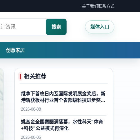
关于我们
联系方式
搜索
媒体入口
创意家居
相关推荐
继拿下首枚日内瓦国际发明展金奖后，新
港斩获板材行业首个省部级科技进步奖一
等奖，再攀国内外木业自主创新新高峰
2026-08-08
姚基金全国赛圆满落幕，水性科天“体育
+科技”公益模式再深化
2026-08-05