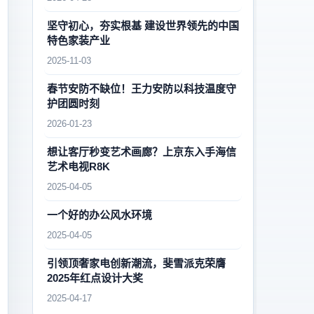
坚守初心，夯实根基 建设世界领先的中国
特色家装产业
2025-11-03
春节安防不缺位！王力安防以科技温度守
护团圆时刻
2026-01-23
想让客厅秒变艺术画廊？上京东入手海信
艺术电视R8K
2025-04-05
一个好的办公风水环境
2025-04-05
引领顶奢家电创新潮流，斐雪派克荣膺
2025年红点设计大奖
2025-04-17