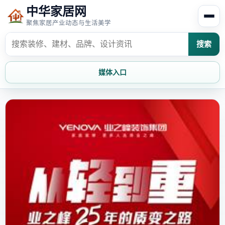
中华家居网
聚焦家居产业动态与生活美学
搜索
媒体入口
首页
家居资讯
家居风水
家居欣赏
时尚饰家
装修设计
家具知识
家居文化
家装攻略
创意家居