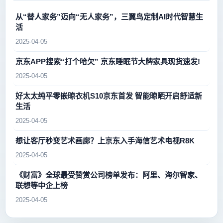
从“替人家务”迈向“无人家务”，三翼鸟定制AI时代智慧生
活
2025-04-05
京东APP搜索“打个哈欠” 京东睡眠节大牌家具现货速发!
2025-04-05
好太太纯平零嵌晾衣机S10京东首发 智能晾晒开启舒适新
生活
2025-04-05
想让客厅秒变艺术画廊？上京东入手海信艺术电视R8K
2025-04-05
《财富》全球最受赞赏公司榜单发布：阿里、海尔智家、
联想等中企上榜
2025-04-05