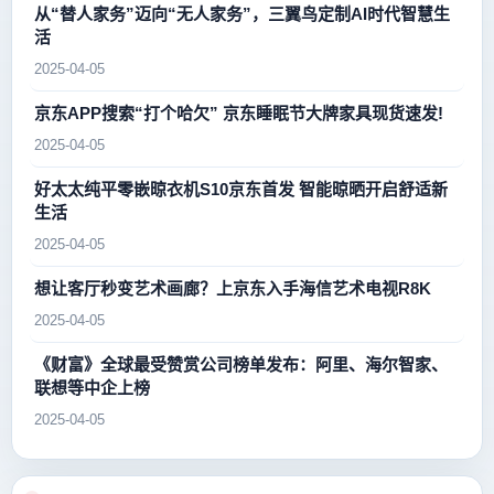
从“替人家务”迈向“无人家务”，三翼鸟定制AI时代智慧生
活
2025-04-05
京东APP搜索“打个哈欠” 京东睡眠节大牌家具现货速发!
2025-04-05
好太太纯平零嵌晾衣机S10京东首发 智能晾晒开启舒适新
生活
2025-04-05
想让客厅秒变艺术画廊？上京东入手海信艺术电视R8K
2025-04-05
《财富》全球最受赞赏公司榜单发布：阿里、海尔智家、
联想等中企上榜
2025-04-05