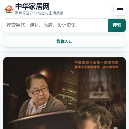
中华家居网
聚焦家居产业动态与生活美学
搜索
媒体入口
首页
家居资讯
家居风水
家居欣赏
时尚饰家
装修设计
家具知识
家居文化
家装攻略
创意家居