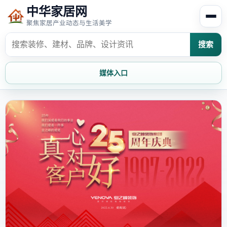
中华家居网
聚焦家居产业动态与生活美学
搜索
媒体入口
首页
家居资讯
家居风水
家居欣赏
时尚饰家
装修设计
家具知识
家居文化
家装攻略
创意家居