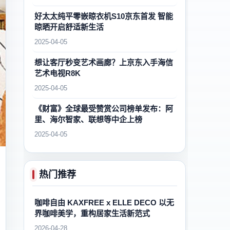
好太太纯平零嵌晾衣机S10京东首发 智能
晾晒开启舒适新生活
2025-04-05
想让客厅秒变艺术画廊？上京东入手海信
艺术电视R8K
2025-04-05
《财富》全球最受赞赏公司榜单发布：阿
里、海尔智家、联想等中企上榜
2025-04-05
热门推荐
咖啡自由 KAXFREE x ELLE DECO 以无
界咖啡美学，重构居家生活新范式
2026-04-28