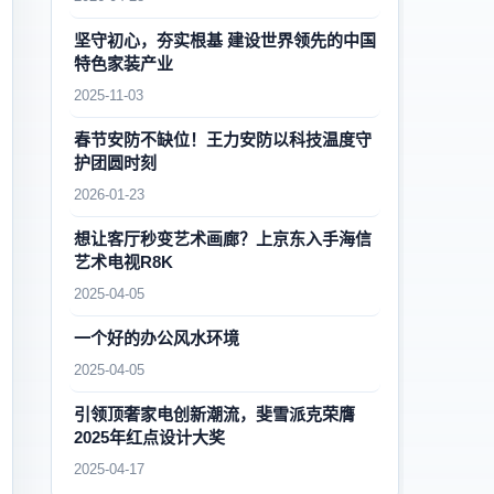
坚守初心，夯实根基 建设世界领先的中国
特色家装产业
2025-11-03
春节安防不缺位！王力安防以科技温度守
护团圆时刻
2026-01-23
想让客厅秒变艺术画廊？上京东入手海信
艺术电视R8K
2025-04-05
一个好的办公风水环境
2025-04-05
引领顶奢家电创新潮流，斐雪派克荣膺
2025年红点设计大奖
2025-04-17