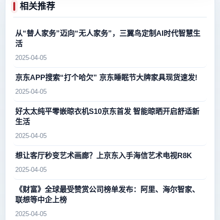
相关推荐
从“替人家务”迈向“无人家务”，三翼鸟定制AI时代智慧生
活
2025-04-05
京东APP搜索“打个哈欠” 京东睡眠节大牌家具现货速发!
2025-04-05
好太太纯平零嵌晾衣机S10京东首发 智能晾晒开启舒适新
生活
2025-04-05
想让客厅秒变艺术画廊？上京东入手海信艺术电视R8K
2025-04-05
《财富》全球最受赞赏公司榜单发布：阿里、海尔智家、
联想等中企上榜
2025-04-05