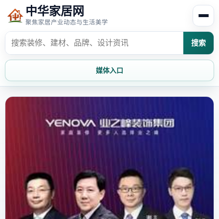
中华家居网
聚焦家居产业动态与生活美学
搜索
媒体入口
首页
家居资讯
家居风水
家居欣赏
时尚饰家
装修设计
家具知识
家居文化
家装攻略
创意家居