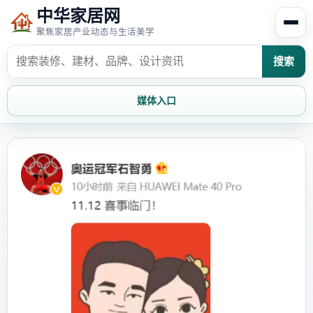
中华家居网
聚焦家居产业动态与生活美学
搜索
媒体入口
首页
家居资讯
家居风水
家居欣赏
时尚饰家
装修设计
家具知识
家居文化
家装攻略
创意家居