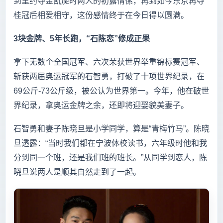
到里约夺金凯旋时两人的初露情愫，再到如今东京再夺
桂冠后相爱相守，这份感情终于在今日得以圆满。
3块金牌、5年长跑，“石陈恋”修成正果
拿下无数个全国冠军、六次荣获世界举重锦标赛冠军、
斩获两届奥运冠军的石智勇，打破了十项世界纪录，在
69公斤-73公斤级，被公认为世界第一。今年，他在破世
界纪录，拿奥运金牌之余，还即将迎娶貌美妻子。
石智勇和妻子陈晓旦是小学同学，算是“青梅竹马”。陈晓
旦透露：“当时我们都在宁波体校读书，六年级时他和我
分到同一个班，还是我们班的班长。”从同学到恋人，陈
晓旦说两人是顺其自然走到了一起。