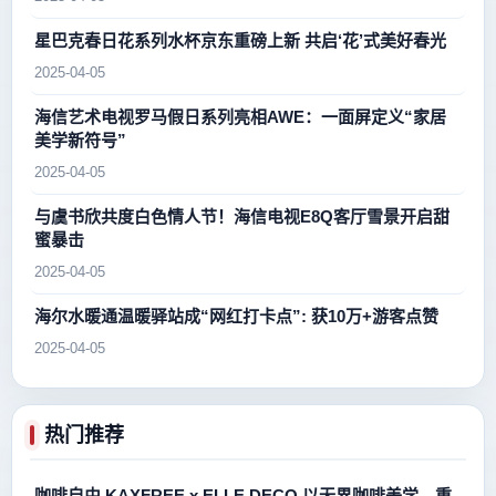
星巴克春日花系列水杯京东重磅上新 共启‘花’式美好春光
2025-04-05
海信艺术电视罗马假日系列亮相AWE：一面屏定义“家居
美学新符号”
2025-04-05
与虞书欣共度白色情人节！海信电视E8Q客厅雪景开启甜
蜜暴击
2025-04-05
海尔水暖通温暖驿站成“网红打卡点”: 获10万+游客点赞
2025-04-05
热门推荐
咖啡自由 KAXFREE x ELLE DECO 以无界咖啡美学，重