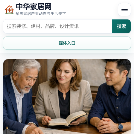
中华家居网
聚焦家居产业动态与生活美学
搜索
媒体入口
首页
家居资讯
家居风水
家居欣赏
时尚饰家
装修设计
家具知识
家居文化
家装攻略
创意家居