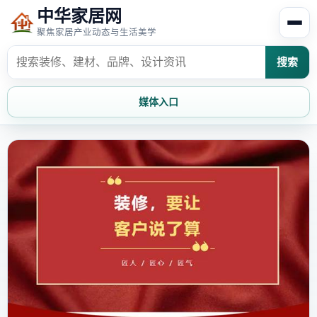
中华家居网
聚焦家居产业动态与生活美学
搜索
媒体入口
首页
家居资讯
家居风水
家居欣赏
时尚饰家
装修设计
家具知识
家居文化
家装攻略
创意家居