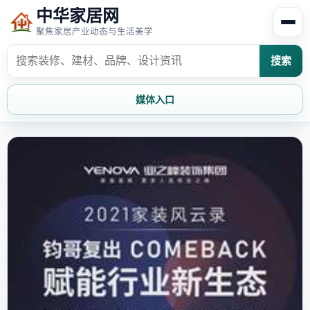
中华家居网
聚焦家居产业动态与生活美学
搜索
媒体入口
首页
家居资讯
家居风水
家居欣赏
时尚饰家
装修设计
家具知识
家居文化
家装攻略
创意家居