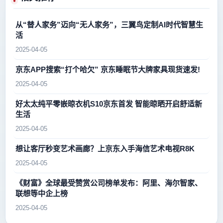
从“替人家务”迈向“无人家务”，三翼鸟定制AI时代智慧生
活
2025-04-05
京东APP搜索“打个哈欠” 京东睡眠节大牌家具现货速发!
2025-04-05
好太太纯平零嵌晾衣机S10京东首发 智能晾晒开启舒适新
生活
2025-04-05
想让客厅秒变艺术画廊？上京东入手海信艺术电视R8K
2025-04-05
《财富》全球最受赞赏公司榜单发布：阿里、海尔智家、
联想等中企上榜
2025-04-05