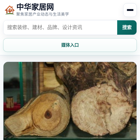
中华家居网
聚焦家居产业动态与生活美学
搜索
媒体入口
首页
家居资讯
家居风水
家居欣赏
时尚饰家
装修设计
家具知识
家居文化
家装攻略
创意家居