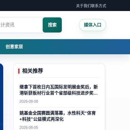
关于我们
联系方式
搜索
媒体入口
创意家居
相关推荐
继拿下首枚日内瓦国际发明展金奖后，新
港斩获板材行业首个省部级科技进步奖一
等奖，再攀国内外木业自主创新新高峰
2026-08-08
姚基金全国赛圆满落幕，水性科天“体育
+科技”公益模式再深化
2026-08-05