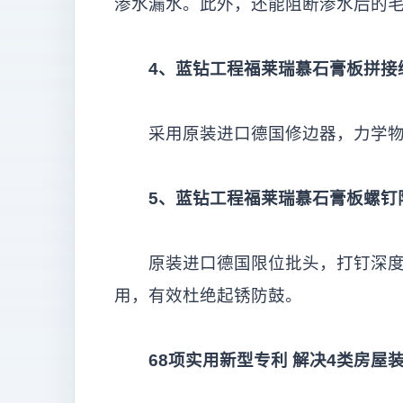
渗水漏水。此外，还能阻断渗水后的
4
、蓝钻工程福莱瑞慕石膏板拼接
采用原装进口德国修边器，力学物理
5
、蓝钻工程福莱瑞慕石膏板螺钉
原装进口德国限位批头，打钉深度达到
用，有效杜绝起锈防鼓。
68
项实用新型专利
解决4
类房屋