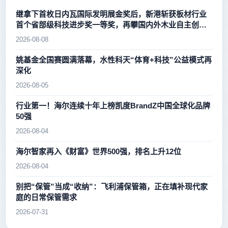
继拿下首枚日内瓦国际发明展金奖后，新港斩获板材行业
首个省部级科技进步奖一等奖，再攀国内外木业自主创新
新高峰
2026-08-08
姚基金全国赛圆满落幕，水性科天“体育+科技”公益模式再
深化
2026-08-05
行业第一！海尔连续十年上榜凯度BrandZ中国全球化品牌
50强
2026-08-04
海尔智家再入《财富》世界500强，排名上升12位
2026-08-04
别把“保管”当成“收纳”：飞利浦保管箱，正在填补现代家
庭的日常保管需求
2026-07-31