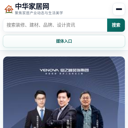
中华家居网
聚焦家居产业动态与生活美学
搜索
媒体入口
首页
家居资讯
家居风水
家居欣赏
时尚饰家
装修设计
家具知识
家居文化
家装攻略
创意家居