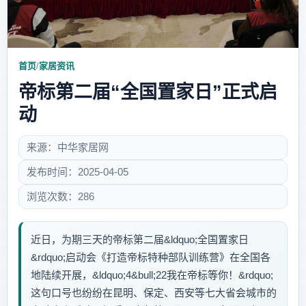
首页
/
家居资讯
帝标第二届“全国置家日”正式启
动
来源：中华家居网
发布时间：2025-04-05
浏览次数：286
近日，为期三天的帝标第二届&ldquo;全国置家日
&rdquo;启动会《打造帝标特种部队训练营》在全国各
地陆续开展，&ldquo;4&bull;22我在帝标等你！&rdquo;
这句口号也纷纷在昆明、保定、西安等七大省会城市的