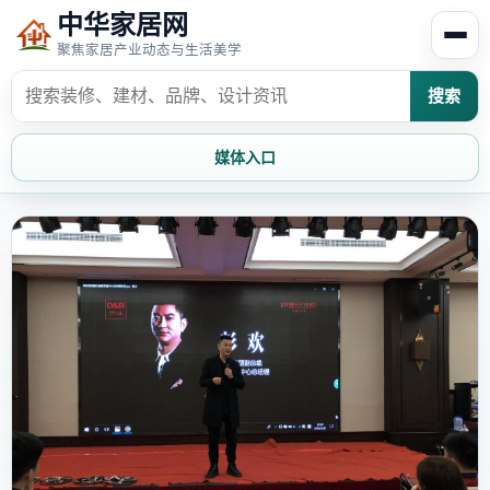
中华家居网
聚焦家居产业动态与生活美学
搜索
媒体入口
首页
家居资讯
家居风水
家居欣赏
时尚饰家
装修设计
家具知识
家居文化
家装攻略
创意家居