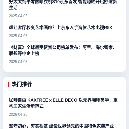
好太太纯平零嵌晾衣机S10京东首发 智能晾晒开启舒适新
生活
2025-04-05
想让客厅秒变艺术画廊？上京东入手海信艺术电视R8K
2025-04-05
《财富》全球最受赞赏公司榜单发布：阿里、海尔智家、
联想等中企上榜
2025-04-05
热门推荐
咖啡自由 KAXFREE x ELLE DECO 以无界咖啡美学，重
构居家生活新范式
2026-04-28
坚守初心，夯实根基 建设世界领先的中国特色家装产业