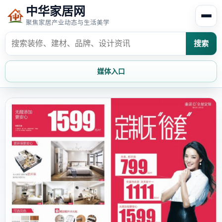
中华家居网
聚焦家居产业动态与生活美学
搜索
媒体入口
首页
家居资讯
家居风水
家居欣赏
时尚饰家
装修设计
家具知识
家居文化
家装攻略
创意家居