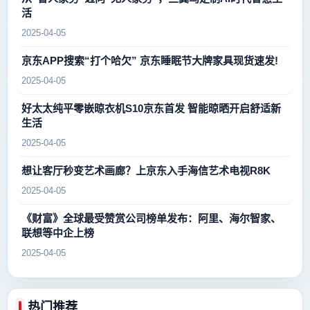
活
2025-04-05
京东APP搜索“打个哈欠” 京东睡眠节大牌家具现货速发!
2025-04-05
好太太纯平零嵌晾衣机S10京东首发 智能晾晒开启舒适新
生活
2025-04-05
想让客厅秒变艺术画廊？上京东入手海信艺术电视R8K
2025-04-05
《财富》全球最受赞赏公司榜单发布：阿里、海尔智家、
联想等中企上榜
2025-04-05
热门推荐