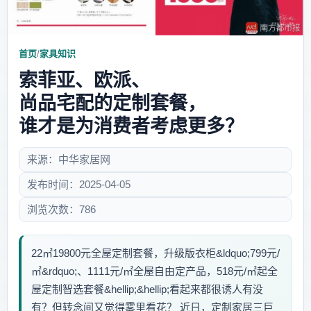
首页
/
家具知识
索菲亚、欧派、
尚品宅配的定制套餐，
谁才是为消费者考虑更多？
来源：中华家居网
发布时间：2025-04-05
浏览次数：786
22㎡19800元全屋定制套餐，升级版衣柜&ldquo;799元/
㎡&rdquo;、1111元/㎡全屋自由定产品，518元/㎡起全
屋定制智选套餐&hellip;&hellip;看起来都很诱人有没
有？但转念间又觉得雾里看花？ 近日，定制家居三巨