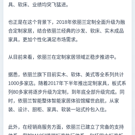
具、软床、业绩均突飞猛进。
也正是在这个背景下，2018年依丽兰定制全面升级为融
合定制家居，结合依丽兰经典的沙发、软床、实木成品
家具，更加个性化满足市场需求。
从目前来看，依丽兰在定制家居领域正稳步推进中。
据悉，依丽兰旗下目前实木、软体、美式等全系列共计
1000多家店。随着2017年下半年推出定制家具，板式系
列80多家将逐步升级为定制，到年底全部升级完成。同
时，依丽兰智能整体智能家居体验馆耀世启航，从家
装、设计、厨柜、家具、软装一站式拎包入住。
此外，在经销商服务方面，依丽兰已建立了完备的支持