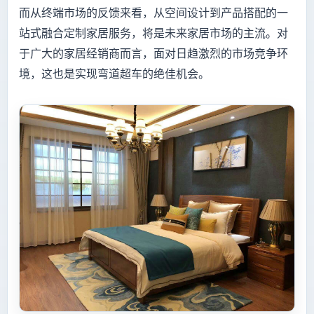
而从终端市场的反馈来看，从空间设计到产品搭配的一
站式融合定制家居服务，将是未来家居市场的主流。对
于广大的家居经销商而言，面对日趋激烈的市场竞争环
境，这也是实现弯道超车的绝佳机会。