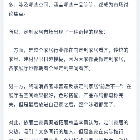
多，涉及哪些空间、涵盖哪些产品等等，都成为市场讨
论焦点。
所以，定制家居市场出现了一种奇怪的现象：
一方面，是整个家居行业都在向定制家居看齐，传统的
家具、建材界限日趋模糊，因为大家都要做定制家居，
各家展厅也都朝着全屋定制空间看齐。
另一方，终端消费者却普遍反馈定制家居“前后不一”：在
展厅看空间效果很好，色彩搭配、产品布局都堪称完
美，但是最后放进自己家之后，整个味道都变了。
对此，依丽兰家具渠道拓展总监李勇认为，定制家居的
火热，吸引了太多同行的加入。但是各家在实际推行