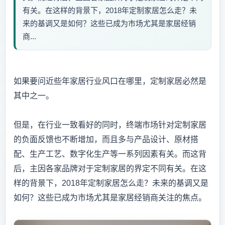
有关。在这样的背景下，2018年定制家居怎么走？未
来的基调又是如何？这些已成为市场尤其是家居经销
商...
如果要问近些年家居行业风口在哪里，定制家居必然是
其中之一。
但是，在行业一致看好的同时，终端市场针对定制家居
的负面反馈也不断增加，而且多与产品设计、原材搭
配、生产工艺、数字化生产等一系列因素有关。而这背
后，主因各家品牌对于定制家居的界定不同有关。在这
样的背景下，2018年定制家居怎么走？未来的基调又是
如何？这些已成为市场尤其是家居经销商关注的焦点。