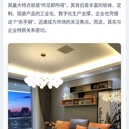
其最大特点就是“所见即所得”，其背后是丰富的软体、定
制、固装产品的工业化、数字化生产支撑，企业也凭借
这个“杀手锏”，迅速成为市场的关注焦点。而这，其实与
企业特质关系密切。