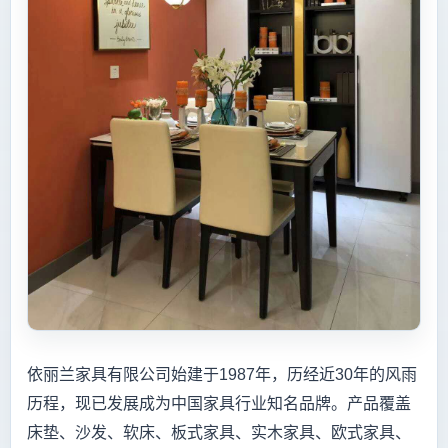
依丽兰家具有限公司始建于1987年，历经近30年的风雨
历程，现已发展成为中国家具行业知名品牌。产品覆盖
床垫、沙发、软床、板式家具、实木家具、欧式家具、