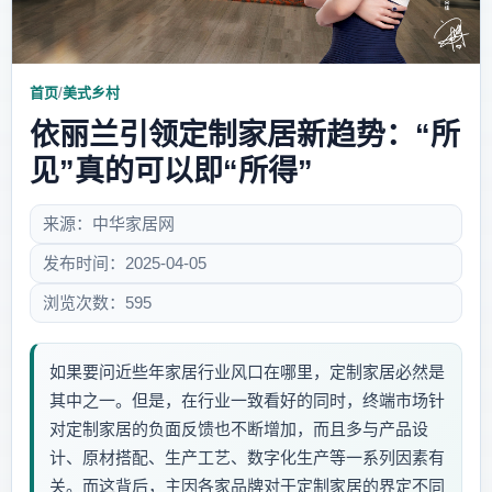
首页
/
美式乡村
依丽兰引领定制家居新趋势：“所
见”真的可以即“所得”
来源：中华家居网
发布时间：2025-04-05
浏览次数：595
如果要问近些年家居行业风口在哪里，定制家居必然是
其中之一。但是，在行业一致看好的同时，终端市场针
对定制家居的负面反馈也不断增加，而且多与产品设
计、原材搭配、生产工艺、数字化生产等一系列因素有
关。而这背后，主因各家品牌对于定制家居的界定不同