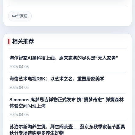
中华家居
相关推荐
海尔智家AI黑科技上线，原来家务的尽头是“无人家务”
2025-04-05
海信艺术电视R8K：以艺术之名，重塑居家美学
2025-04-05
Simmons 席梦思吉祥物正式发布 携“摘梦奇愈” 弹簧森林
体验空间闪现上海
2025-04-05
苏泊尔新陶养生煲、拜杰闷茶壶......逛京东秋季家装节厨具
秋分专场选购更多养生好物