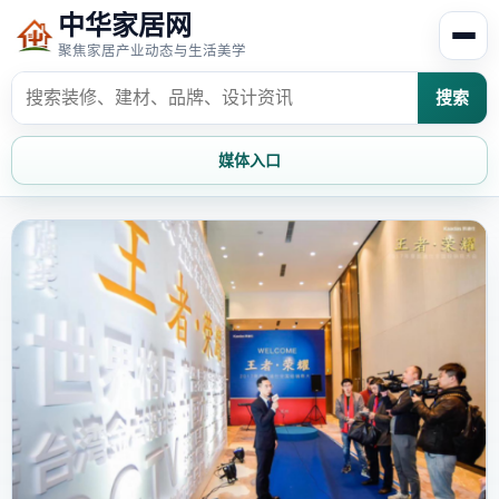
中华家居网
聚焦家居产业动态与生活美学
搜索
媒体入口
首页
家居资讯
家居风水
家居欣赏
时尚饰家
装修设计
家具知识
家居文化
家装攻略
创意家居