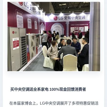
买中央空调送全系家电 100%现金回馈消费者
在本届家博会上，LG中央空调展开了多项特惠促销活