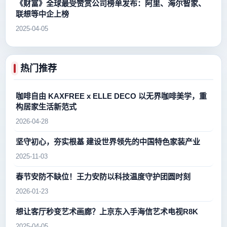
《财富》全球最受赞赏公司榜单发布：阿里、海尔智家、
联想等中企上榜
2025-04-05
热门推荐
咖啡自由 KAXFREE x ELLE DECO 以无界咖啡美学，重
构居家生活新范式
2026-04-28
坚守初心，夯实根基 建设世界领先的中国特色家装产业
2025-11-03
春节安防不缺位！王力安防以科技温度守护团圆时刻
2026-01-23
想让客厅秒变艺术画廊？上京东入手海信艺术电视R8K
2025-04-05