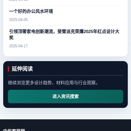
一个好的办公风水环境
2025-04-05
引领顶奢家电创新潮流，斐雪派克荣膺2025年红点设计大
奖
2025-04-17
延伸阅读
继续浏览更多设计趋势、材料应用与行业观察。
进入资讯搜索