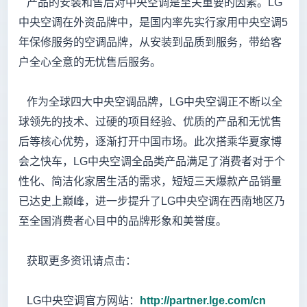
产品的安装和售后对中央空调是至关重要的因素。LG
中央空调在外资品牌中，是国内率先实行家用中央空调5
年保修服务的空调品牌，从安装到品质到服务，带给客
户全心全意的无忧售后服务。
作为全球四大中央空调品牌，LG中央空调正不断以全
球领先的技术、过硬的项目经验、优质的产品和无忧售
后等核心优势，逐渐打开中国市场。此次搭乘华夏家博
会之快车，LG中央空调全品类产品满足了消费者对于个
性化、简洁化家居生活的需求，短短三天爆款产品销量
已达史上巅峰，进一步提升了LG中央空调在西南地区乃
至全国消费者心目中的品牌形象和美誉度。
获取更多资讯请点击：
LG中央空调官方网站：
http://partner.lge.com/cn