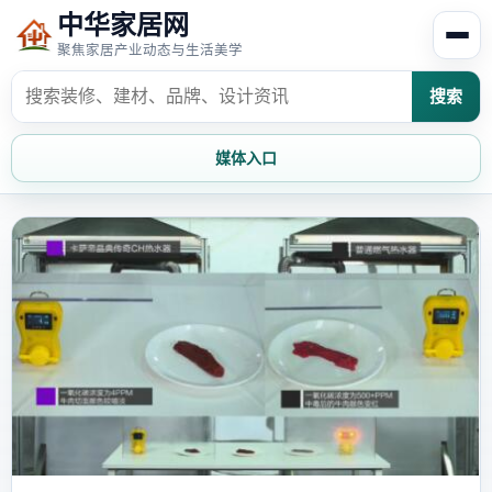
中华家居网
聚焦家居产业动态与生活美学
搜索
媒体入口
首页
家居资讯
家居风水
家居欣赏
时尚饰家
装修设计
家具知识
家居文化
家装攻略
创意家居