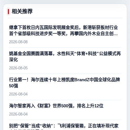
相关推荐
继拿下首枚日内瓦国际发明展金奖后，新港斩获板材行业
首个省部级科技进步奖一等奖，再攀国内外木业自主创新
新高峰
2026-08-08
姚基金全国赛圆满落幕，水性科天“体育+科技”公益模式再
深化
2026-08-05
行业第一！海尔连续十年上榜凯度BrandZ中国全球化品牌
50强
2026-08-04
海尔智家再入《财富》世界500强，排名上升12位
2026-08-04
别把“保管”当成“收纳”：飞利浦保管箱，正在填补现代家